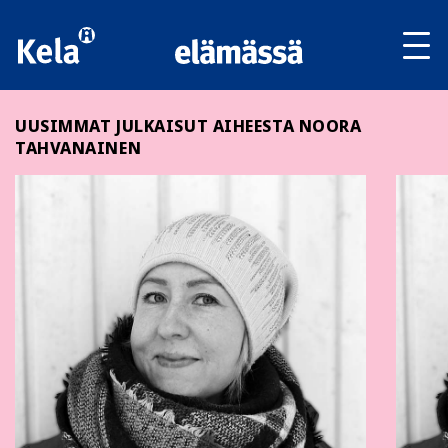
Av
tai
sul
va
UUSIMMAT JULKAISUT AIHEESTA NOORA
TAHVANAINEN