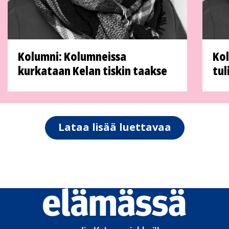
Kolumni: Kolumneissa
Kol
kurkataan Kelan tiskin taakse
tul
Lataa lisää luettavaa
Elämässä
logo