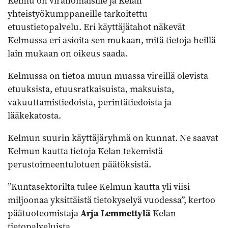
Kelmu on viranomaisille ja Kelan
yhteistyökumppaneille tarkoitettu
etuustietopalvelu. Eri käyttäjätahot näkevät
Kelmussa eri asioita sen mukaan, mitä tietoja heillä
lain mukaan on oikeus saada.
Kelmussa on tietoa muun muassa vireillä olevista
etuuksista, etuusratkaisuista, maksuista,
vakuuttamistiedoista, perintätiedoista ja
lääkekatosta.
Kelmun suurin käyttäjäryhmä on kunnat. Ne saavat
Kelmun kautta tietoja Kelan tekemistä
perustoimeentulotuen päätöksistä.
”Kuntasektorilta tulee Kelmun kautta yli viisi
miljoonaa yksittäistä tietokyselyä vuodessa”, kertoo
päätuoteomistaja
Arja Lemmettylä
Kelan
tietopalveluista.