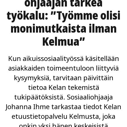
ohjaajan tärkeä
työkalu: ”Työmme olisi
monimutkaista ilman
Kelmua”
Kun aikuissosiaalityössä käsitellään
asiakkaiden toimeentuloon liittyviä
kysymyksiä, tarvitaan päivittäin
tietoa Kelan tekemistä
tukipäätöksistä. Sosiaaliohjaaja
Johanna Ihme tarkastaa tiedot Kelan
etuustietopalvelu Kelmusta, joka
onkin yksi hänen keskeisistä