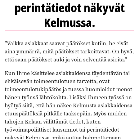
perintätiedot näkyvät
Kelmussa.
”Vaikka asiakkaat saavat päätökset kotiin, he eivät
aina ymmärrä, mitä päätökset tarkoittavat. On hyvä,
että saan päätökset auki ja voin selventää asioita.”
Kun Ihme käsittelee asiakkaidensa täydentävän tai
ehkäisevän toimeentulotuen tarvetta, ovat
toimeentulotukipäätös ja tuessa huomioidut menot
hänen työnsä lähtökohta. Lisäksi Ihmeen työssä on
hyötyä siitä, että hän näkee Kelmusta asiakkaidensa
etuuspäätöksiä pitkälle taaksepäin. Myös muiden
tahojen Kelaan välittämät tiedot, kuten
työvoimapoliittiset lausunnot tai perintätiedot
näkyvät Kelmussa, mikä auttaa hahmottamaan