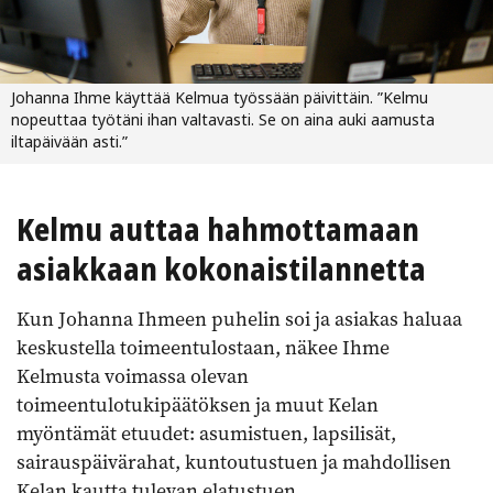
Johanna Ihme käyttää Kelmua työssään päivittäin. ”Kelmu
nopeuttaa työtäni ihan valtavasti. Se on aina auki aamusta
iltapäivään asti.”
Kelmu auttaa hahmottamaan
asiakkaan kokonaistilannetta
Kun Johanna Ihmeen puhelin soi ja asiakas haluaa
keskustella toimeentulostaan, näkee Ihme
Kelmusta voimassa olevan
toimeentulotukipäätöksen ja muut Kelan
myöntämät etuudet: asumistuen, lapsilisät,
sairauspäivärahat, kuntoutustuen ja mahdollisen
Kelan kautta tulevan elatustuen.