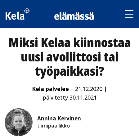
Av
tai
sul
va
Miksi Kelaa kiinnostaa
uusi avoliittosi tai
työpaikkasi?
Kela palvelee
|
21.12.2020
|
päivitetty 30.11.2021
Annina Kervinen
tiimipäällikkö