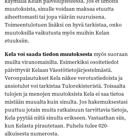
käymällä Kelan palvelupisteessä. Jos et ilmoita
muutoksista, sinulle voidaan maksaa etuutta
aiheettomasti tai jopa väärän suuruisena.
Toimeentulotuen lisäksi on hyvä tarkistaa, onko
muutoksilla vaikutusta myös muihin Kelan
etuuksiin.
Kela voi saada tiedon muutoksesta
myös suoraan
muilta viranomaisilta. Esimerkiksi osoitetiedot
päivittyvät Kelaan Väestötietojärjestelmästä.
Veronpalautukset Kela näkee verotustiedoista ja
ansiotulot voi tarkistaa Tulorekisteristä. Toisaalta
tulojen ja menojen muutoksista Kela ei saa tietoa
mistään muualta kuin sinulta. Jos hakemuksestasi
puuttuu jotain muita ratkaisuun tarvittavia tietoja,
Kela pyytää niitä sinulta erikseen. Vastaathan siis,
kun Kelasta pirautetaan. Puhelu tulee 020-
alkuisesta numerosta.