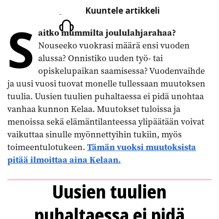
Kuuntele
Kuuntele artikkeli
S
artikkeli
aitko mummilta joululahjarahaa?
Nouseeko vuokrasi määrä ensi vuoden
alussa? Onnistiko uuden työ- tai
opiskelupaikan saamisessa? Vuodenvaihde
ja uusi vuosi tuovat monelle tullessaan muutoksen
tuulia. Uusien tuulien puhaltaessa ei pidä unohtaa
vanhaa kunnon Kelaa. Muutokset tuloissa ja
menoissa sekä elämäntilanteessa ylipäätään voivat
vaikuttaa sinulle myönnettyihin tukiin, myös
toimeentulotukeen.
Tämän vuoksi muutoksista
pitää ilmoittaa aina Kelaan.
Uusien tuulien
puhaltaessa ei pidä