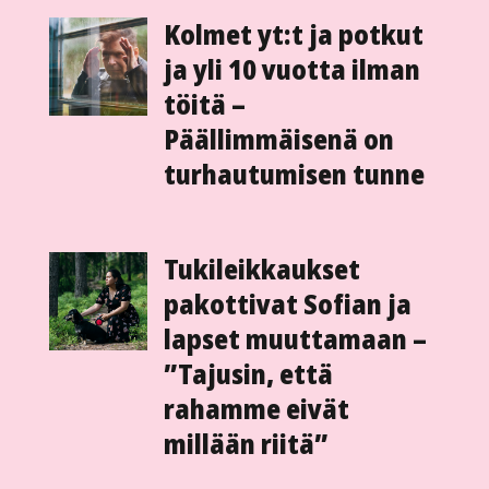
Kolmet yt:t ja potkut
ja yli 10 vuotta ilman
töitä –
Päällimmäisenä on
turhautumisen tunne
Tukileikkaukset
pakottivat Sofian ja
lapset muuttamaan –
”Tajusin, että
rahamme eivät
millään riitä”