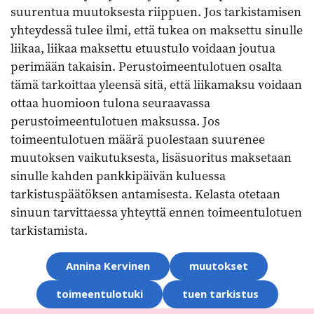
suurentua muutoksesta riippuen. Jos tarkistamisen
yhteydessä tulee ilmi, että tukea on maksettu sinulle
liikaa, liikaa maksettu etuustulo voidaan joutua
perimään takaisin. Perustoimeentulotuen osalta
tämä tarkoittaa yleensä sitä, että liikamaksu voidaan
ottaa huomioon tulona seuraavassa
perustoimeentulotuen maksussa. Jos
toimeentulotuen määrä puolestaan suurenee
muutoksen vaikutuksesta, lisäsuoritus maksetaan
sinulle kahden pankkipäivän kuluessa
tarkistuspäätöksen antamisesta. Kelasta otetaan
sinuun tarvittaessa yhteyttä ennen toimeentulotuen
tarkistamista.
Aihesanat
Annina Kervinen
muutokset
toimeentulotuki
tuen tarkistus