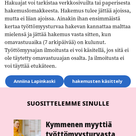
Hakuajat voi tarkistaa verkkosivuilta tai paperisesta
hakemuslomakkeesta. Hakemus tulee jättää ajoissa,
mutta ei liian ajoissa. Ainakin ihan ensimmäistä
kertaa työttömyysturvaa hakevan kannattaa malttaa
mielensä ja jättää hakemus vasta sitten, kun
omavastuuaika (7 arkipäivää) on kulunut.
Työttömyysajan ilmoitusta ei voi käsitellä, jos sitä ei
ole täytetty omavastuuajan osalta. Ja ilmoitusta ei
voi täyttää etukäteen.
Aihesanat
Anniina Lapinkaski
hakemusten käsittely
SUOSITTELEMME SINULLE
Kymmenen myyttiä
työttömyysturvasta