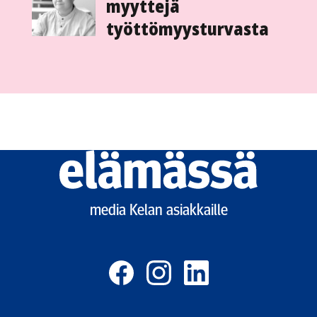
myyttejä
työttömyysturvasta
Elämässä
logo
media Kelan asiakkaille