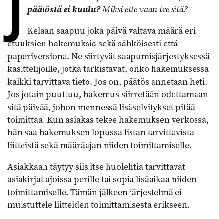
J
päätöstä ei kuulu?
Miksi ette vaan tee sitä?
Kelaan saapuu joka päivä valtava määrä eri
etuuksien hakemuksia sekä sähköisesti että
paperiversiona. Ne siirtyvät saapumisjärjestyksessä
käsittelijöille, jotka tarkistavat, onko hakemuksessa
kaikki tarvittava tieto. Jos on, päätös annetaan heti.
Jos jotain puuttuu, hakemus siirretään odottamaan
sitä päivää, johon mennessä lisäselvitykset pitää
toimittaa. Kun asiakas tekee hakemuksen verkossa,
hän saa hakemuksen lopussa listan tarvittavista
liitteistä sekä määräajan niiden toimittamiselle.
Asiakkaan täytyy siis itse huolehtia tarvittavat
asiakirjat ajoissa perille tai sopia lisäaikaa niiden
toimittamiselle. Tämän jälkeen järjestelmä ei
muistuttele liitteiden toimittamisesta erikseen.