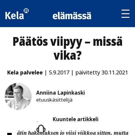
Av
tai
sul
va
Päätös viipyy – missä
vika?
Kela palvelee
|
5.9.2017
|
päivitetty 30.11.2021
Anniina Lapinkaski
etuuskäsittelijä
Kuuntele
Kuuntele artikkeli
artikkeli
ätin hakemuksen jo viisi viikkoa sitten, mutta