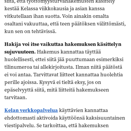
siitä, että työttömyysturvahakemusten käsittely
kestää Kelassa viikkokausia ja asian kanssa
vitkutellaan ihan suotta. Voin ainakin omalta
osaltani vakuuttaa, että teen päätöksen välittömästi,
kun sen on tehtävissä.
Hakija voi itse vaikuttaa hakemuksen käsittelyn
sujuvuuteen.
Hakemus kannattaa täyttää
huolellisesti, ettei siitä jää puuttumaan esimerkiksi
tilinumeroa tai allekirjoitusta. Ilman niitä päätöstä
ei voi antaa. Tarvittavat liitteet kannattaa huolehtia
perille ajoissa. Kysyvä ei tieltä eksy, jos on
epäselvyyttä siitä, mitä liitteitä hakemukseen
tarvitaan.
Kelan verkkopalvelua
käyttävien kannattaa
ehdottomasti aktivoida käyttöönsä kaksisuuntainen
viestipalvelu. Se tarkoittaa, että hakemuksen