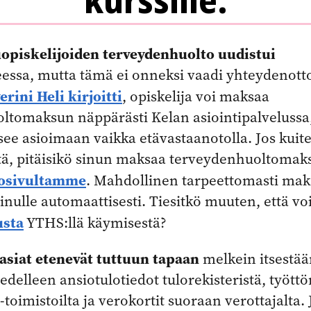
kurssille.
piskelijoiden terveydenhuolto uudistui
essa, mutta tämä ei onneksi vaadi yhteydenott
erini Heli kirjoitti
, opiskelija voi maksaa
tomaksun näppärästi Kelan asiointipalvelussa, 
ee asioimaan vaikka etävastaanotolla. Jos kuite
tä, pitäisikö sinun maksaa terveydenhuoltomak
kosivultamme
. Mahdollinen tarpeettomasti ma
inulle automaattisesti. Tiesitkö muuten, että vo
sta
YTHS:llä käymisestä?
siat etenevät tuttuun tapaan
melkein itsestää
a edelleen ansiotulotiedot tulorekisteristä, työt
toimistoilta ja verokortit suoraan verottajalta. 