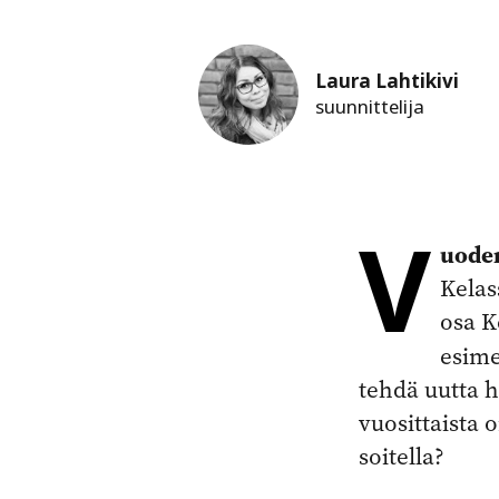
Laura Lahtikivi
suunnittelija
V
uode
Kelas
osa K
esime
tehdä uutta h
vuosittaista 
soitella?