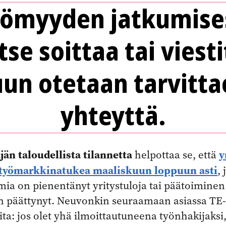
tömyyden jatkumises
tse soittaa tai viesti
uun otetaan tarvitta
yhteyttä.
jän taloudellista tilannetta
y
helpottaa se, että
a työmarkkinatukea maaliskuun loppuun asti
, 
ia on pienentänyt yritystuloja tai päätoiminen
on päättynyt. Neuvonkin seuraamaan asiassa TE
ta: jos olet yhä ilmoittautuneena työnhakijaksi,