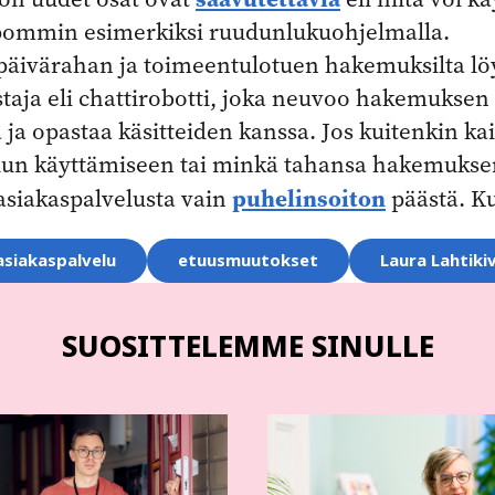
ommin esimerkiksi ruudunlukuohjelmalla.
ivärahan ja toimeentulotuen hakemuksilta lö
aja eli chattirobotti, joka neuvoo hakemuksen
 ja opastaa käsitteiden kanssa. Jos kuitenkin ka
elun käyttämiseen tai minkä tahansa hakemukse
puhelinsoiton
 asiakaspalvelusta vain
päästä. Ku
asiakaspalvelu
etuusmuutokset
Laura Lahtikiv
SUOSITTELEMME SINULLE