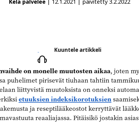
Kela palvelee
|
12.1.2021
|
päivitetty 3.2.2022
Kuuntele
Kuuntele artikkeli
artikkeli
nvaihde on monelle muutosten aikaa
, joten m
sa puhelimet pirisevät tiuhaan tahtiin tammiku
elaan liittyvistä muutoksista on onneksi automaat
etuuksien indeksikorotuksien
rkiksi
saamiseks
akemusta ja reseptilääkeostot kerryttävät lääk
omavastuuta reaaliajassa. Pitäisikö jostakin asias