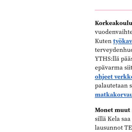
Korkeakouluo
vuodenvaihte
työkav
Kuten
terveydenhuol
YTHS:llä pääs
epävarma sii
ohjeet verk
palautetaan s
matkakorvau
Monet muut a
sillä Kela sa
lausunnot TE-