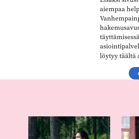
aiempaa help
Vanhempainpä
hakemusavust
täyttämisessä
asiointipalv
löytyy täältä
Aihesanat