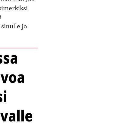
simerkiksi
ä
sinulle jo
ssa
ivoa
i
valle