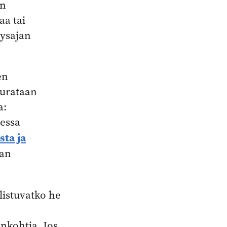
an
aa tai
yysajan
en
eurataan
a:
eessa
sta ja
aan
listuvatko he
ankohtia. Jos