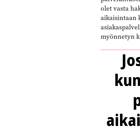
olet vasta ha
aikaisintaan 
asiakaspalvel
myönnetyn k
Jo
kun
aika