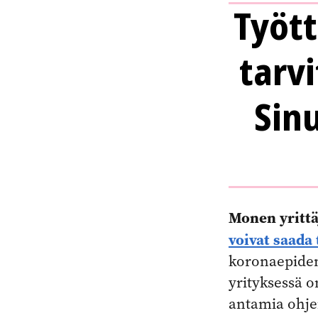
Työt
tarvi
Sin
Monen yrittä
voivat saad
koronaepidem
yrityksessä 
antamia ohjei