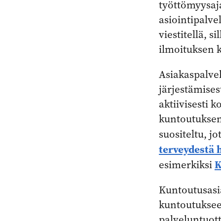
työttömyysaj
asiointipalvel
viestitellä, 
ilmoituksen k
Asiakaspalve
järjestämises
aktiivisesti 
kuntoutuksen 
suositeltu, j
terveydestä 
K
esimerkiksi
Kuntoutusasia
kuntoutuksee
palveluntuott