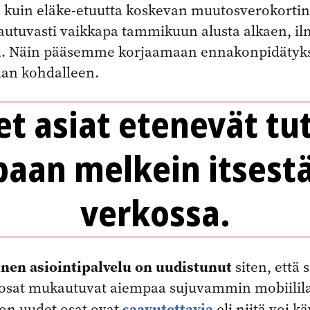
 kuin eläke-etuutta koskevan muutosverokortin
autuvasti vaikkapa tammikuun alusta alkaen, il
ta. Näin pääsemme korjaamaan ennakonpidätyks
an kohdalleen.
t asiat etenevät tu
paan melkein itsest
verkossa.
nen asiointipalvelu on uudistunut
siten, että 
 osat mukautuvat aiempaa sujuvammin mobiililai
saavutettavia
ton uudet osat ovat
eli niitä voi k