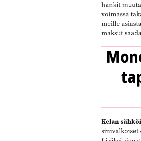
hankit muuta
voimassa tak
meille asias
maksut saada
Mone
ta
Kelan sähköi
sinivalkoiset
Lisäksi sivus