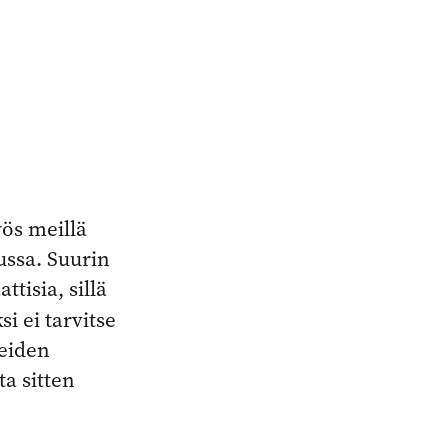
yös meillä
ussa. Suurin
tisia, sillä
i ei tarvitse
keiden
ta sitten