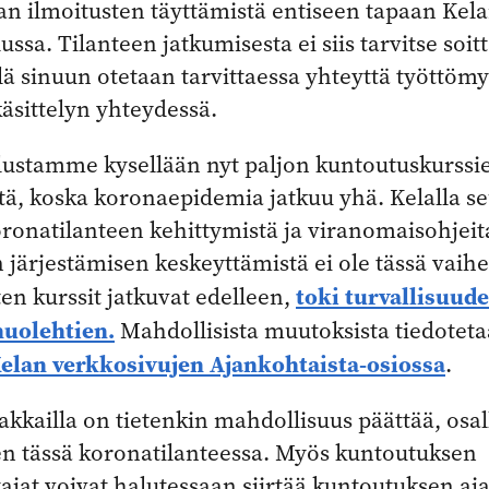
an ilmoitusten täyttämistä entiseen tapaan Kel
ussa. Tilanteen jatkumisesta ei siis tarvitse soitt
sillä sinuun otetaan tarvittaessa yhteyttä työttöm
äsittelyn yhteydessä.
lustamme kysellään nyt paljon kuntoutuskurssi
tä, koska koronaepidemia jatkuu yhä. Kelalla s
koronatilanteen kehittymistä ja viranomaisohjeit
järjestämisen keskeyttämistä ei ole tässä vaih
toki turvallisuude
oten kurssit jatkuvat edelleen,
huolehtien.
Mahdollisista muutoksista tiedotet
elan verkkosivujen Ajankohtaista-osiossa
.
kkailla on tietenkin mahdollisuus päättää, osal
n tässä koronatilanteessa. Myös kuntoutuksen
ajat voivat halutessaan siirtää kuntoutuksen aj