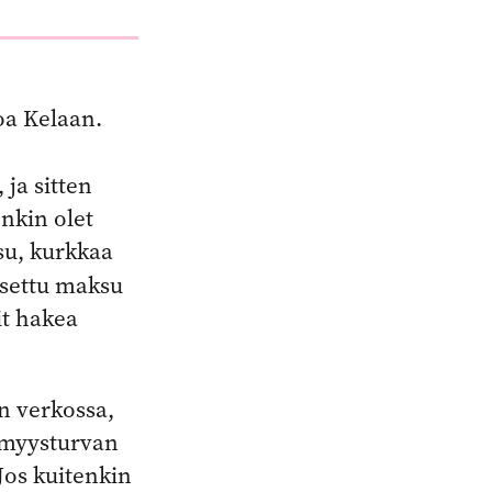
oa Kelaan.
ja sitten
nkin olet
su, kurkkaa
ksettu maksu
it hakea
n verkossa,
tömyysturvan
Jos kuitenkin