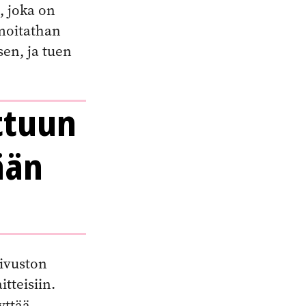
, joka on
moitathan
en, ja tuen
ttuun
ään
sivuston
tteisiin.
äyttää