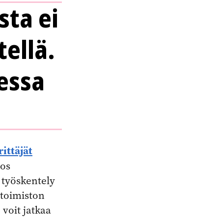
ta ei
tellä.
essa
rittäjät
jos
 työskentely
-toimiston
 voit jatkaa