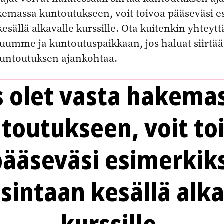
kemassa kuntoutukseen, voit toivoa pääseväsi e
kesällä alkavalle kurssille. Ota kuitenkin yhteytt
uumme ja kuntoutuspaikkaan, jos haluat siirtää 
untoutuksen ajankohtaa.
s olet vasta hakema
toutukseen, voit to
pääseväsi esimerkiks
isintaan kesällä alka