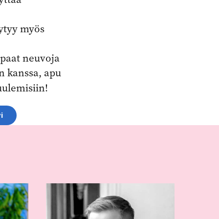
ytyy myös
ipaat neuvoja
n kanssa, apu
ulemisiin!
i