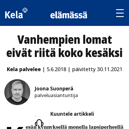
Av
tai
sul
va
Vanhempien lomat
eivät riitä koko kesäksi
Kela palvelee
|
5.6.2018
|
päivitetty 30.11.2021
Joona Suonperä
palveluasiantuntija
Kuuntele
Kuuntele artikkeli
artikkeli
esän kynnyksellä monella lapsiperheellä