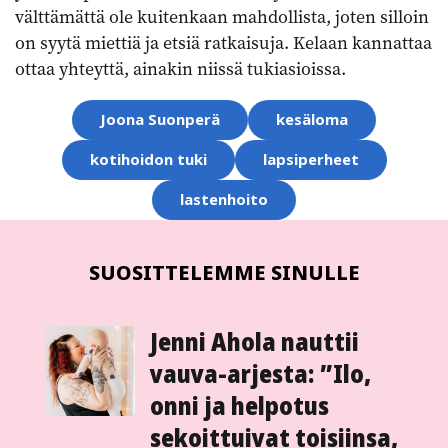
välttämättä ole kuitenkaan mahdollista, joten silloin
on syytä miettiä ja etsiä ratkaisuja. Kelaan kannattaa
ottaa yhteyttä, ainakin niissä tukiasioissa.
Aihesanat
Joona Suonperä
kesäloma
kotihoidon tuki
lapsiperheet
lastenhoito
SUOSITTELEMME SINULLE
Jenni Ahola nauttii
vauva-arjesta: ”Ilo,
onni ja helpotus
sekoittuivat toisiinsa,