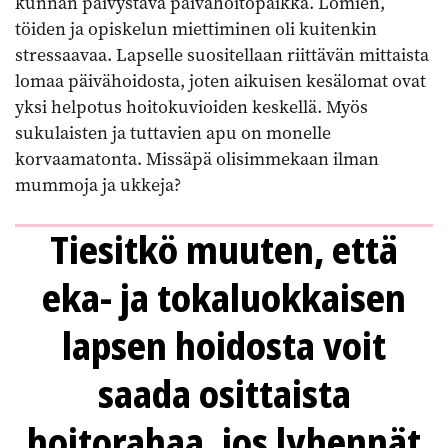
kunnan päivystävä päivähoitopaikka. Lomien,
töiden ja opiskelun miettiminen oli kuitenkin
stressaavaa. Lapselle suositellaan riittävän mittaista
lomaa päivähoidosta, joten aikuisen kesälomat ovat
yksi helpotus hoitokuvioiden keskellä. Myös
sukulaisten ja tuttavien apu on monelle
korvaamatonta. Missäpä olisimmekaan ilman
mummoja ja ukkeja?
Tiesitkö muuten, että
eka- ja tokaluokkaisen
lapsen hoidosta voit
saada osittaista
hoitorahaa, jos lyhennät