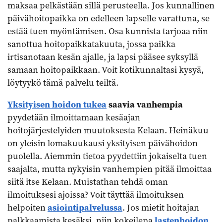
maksaa pelkästään sillä perusteella. Jos kunnallinen
päivähoitopaikka on edelleen lapselle varattuna, se
estää tuen myöntämisen. Osa kunnista tarjoaa niin
sanottua hoitopaikkatakuuta, jossa paikka
irtisanotaan kesän ajalle, ja lapsi pääsee syksyllä
samaan hoitopaikkaan. Voit kotikunnaltasi kysyä,
löytyykö tämä palvelu teiltä.
Yksityisen hoidon tukea
saavia vanhempia
pyydetään ilmoittamaan kesäajan
hoitojärjestelyiden muutoksesta Kelaan. Heinäkuu
on yleisin lomakuukausi yksityisen päivähoidon
puolella. Aiemmin tietoa pyydettiin jokaiselta tuen
saajalta, mutta nykyisin vanhempien pitää ilmoittaa
siitä itse Kelaan. Muistathan tehdä oman
ilmoituksesi ajoissa? Voit täyttää ilmoituksen
helpoiten
asiointipalvelussa
. Jos mietit hoitajan
palkkaamista kesäksi, niin kokeilepa
lastenhoidon