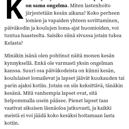
K
on sama ongelma
. Miten lastenhoito
järjestetään kesän aikana? Koko perheen
lomien ja vapaiden yhteen sovittaminen,
päiväkodin ja koulujen loma-ajat huomioiden, voi
tuntua haasteelta. Saisiko siinä sivussa jotain tukea
Kelasta?
Minäkin isänä olen pohtinut näitä monen kesän
kynnyksellä. Enkä ole varmasti yksin ongelman
kanssa. Suuri osa päiväkodeista on kiinni kesän,
koululaiset lomailevat ja lapset jäävät kuukauden tai
parin ajaksi kotiin. Jotain on siis keksittävä, tänäkin
kesänä. Mitä vanhempia lapset ovat, sitä
helpommalla usein pääsee. Pienet lapset taas
vaativat aikuisen läsnäoloa jatkuvasti, ja kaikki
meistä ei voi jäädä koko kesäksi hoitamaan lasta
kotiin.