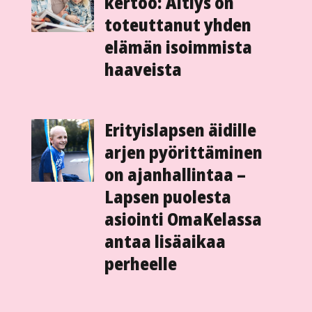
kertoo: Äitiys on
toteuttanut yhden
elämän isoimmista
haaveista
Erityislapsen äidille
arjen pyörittäminen
on ajan­hallintaa –
Lapsen puolesta
asiointi Oma­Kelassa
antaa lisä­aikaa
perheelle