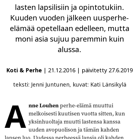
lasten lapsilisiin ja opintotukiin.
Kuuden vuoden jälkeen uusperhe-
elämää opetellaan edelleen, mutta
moni asia sujuu paremmin kuin
alussa.
Koti & Perhe
|
21.12.2016
|
päivitetty 27.6.2019
teksti: Jenni Juntunen, kuvat: Kati Länsikylä
A
nne Louhen
perhe-elämä muuttui
melkoisesti kuutisen vuotta sitten, kun
yksinhuoltaja muutti lastensa kanssa
uuden avopuolison ja tämän kahden
lapsen luo. Uudessa perheessä lapsia oli kahden