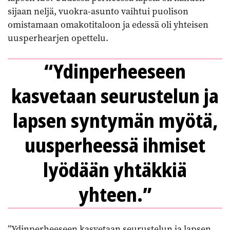
sijaan neljä, vuokra-asunto vaihtui puolison
omistamaan omakotitaloon ja edessä oli yhteisen
uusperhearjen opettelu.
“Ydinperheeseen
kasvetaan seurustelun ja
lapsen syntymän myötä,
uusperheessä ihmiset
lyödään yhtäkkiä
yhteen.”
”Ydinperheeseen kasvetaan seurustelun ja lapsen