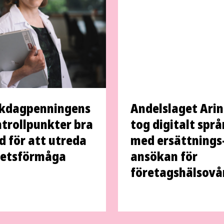
kdag­penningens
Andelslaget Ari
troll­punkter bra
tog digitalt spr
d för att utreda
med ersättnings
betsförmåga
ansökan för
företags­hälsovå