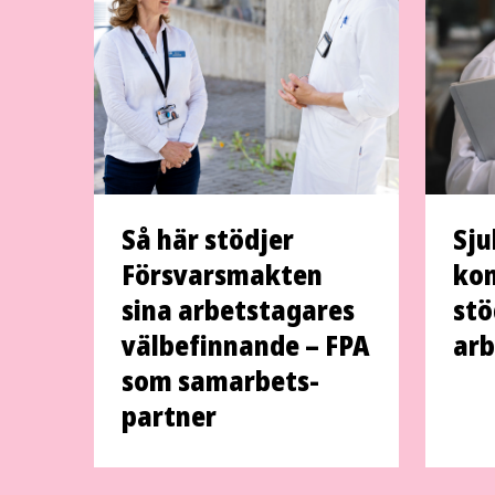
Så här stödjer
Sju
Försvars­makten
kon
sina arbets­tagares
stö
väl­befinnande – FPA
ar
som samarbets­
partner