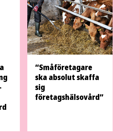
na
“Småföretagare
ång
ska absolut skaffa
­
sig
företagshälsovård”
rd