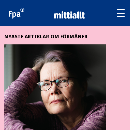
Av
tai
sul
va
NYASTE ARTIKLAR OM FÖRMÅNER