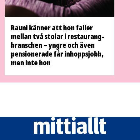
Rauni känner att hon faller
mellan två stolar i restaurang­
branschen – yngre och även
pensionerade får inhopps­jobb,
men inte hon
Mittiallt
logo