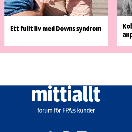
Kol
Ett fullt liv med Downs syndrom
anp
Mittiallt
logo
forum för FPA:s kunder