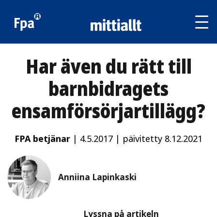
Av
tai
sul
va
Har även du rätt till
barnbidragets
ensamförsörjartillägg?
FPA betjänar
|
4.5.2017
|
päivitetty 8.12.2021
Anniina Lapinkaski
Lyssna
Lyssna på artikeln