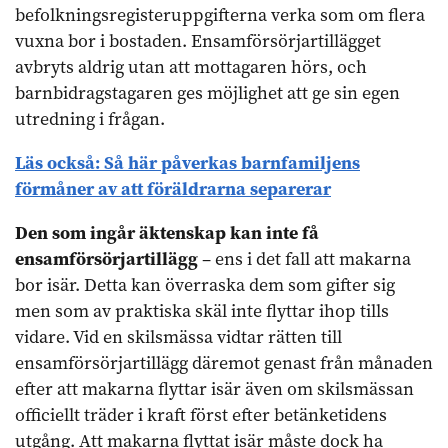
befolkningsregisteruppgifterna verka som om flera
vuxna bor i bostaden. Ensamförsörjartillägget
avbryts aldrig utan att mottagaren hörs, och
barnbidragstagaren ges möjlighet att ge sin egen
utredning i frågan.
Läs också:
Så här påverkas barnfamiljens
förmåner av att föräldrarna separerar
Den som ingår äktenskap kan inte få
ensamförsörjartillägg
– ens i det fall att makarna
bor isär. Detta kan överraska dem som gifter sig
men som av praktiska skäl inte flyttar ihop tills
vidare. Vid en skilsmässa vidtar rätten till
ensamförsörjartillägg däremot genast från månaden
efter att makarna flyttar isär även om skilsmässan
officiellt träder i kraft först efter betänketidens
utgång. Att makarna flyttat isär måste dock ha