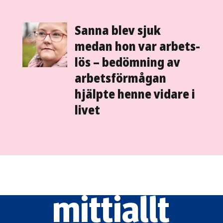
Sanna blev sjuk
medan hon var arbets­
lös – bedömning av
arbets­förmågan
hjälpte henne vidare i
livet
Mittiallt
logo