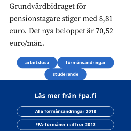
Grundvårdbidraget för
pensionstagare stiger med 8,81
euro. Det nya beloppet är 70,52
euro/mån.
Ämnesord
arbetslösa
förmånsändringar
studerande
Läs mer från Fpa.fi
Alla förmånsändringar 2018
FPA-förmåner i siffror 2018