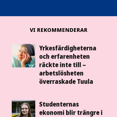
VI REKOMMENDERAR
Yrkesfärdigheterna
och erfaren­heten
räckte inte till –
arbetslös­heten
överraskade Tuula
Studenternas
ekonomi blir trängre i