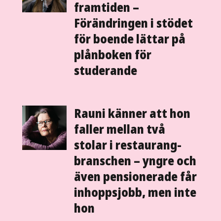
framtiden –
Förändringen i stödet
för boende lättar på
plån­boken för
studerande
Rauni känner att hon
faller mellan två
stolar i restaurang­
branschen – yngre och
även pensionerade får
inhopps­jobb, men inte
hon