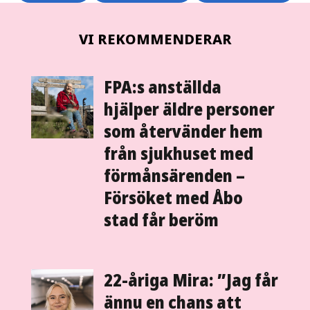
VI REKOMMENDERAR
FPA:s anställda
hjälper äldre personer
som åter­­vänder hem
från sjuk­­­huset med
förmånsärenden –
Försöket med Åbo
stad får beröm
22-åriga Mira: ”Jag får
ännu en chans att