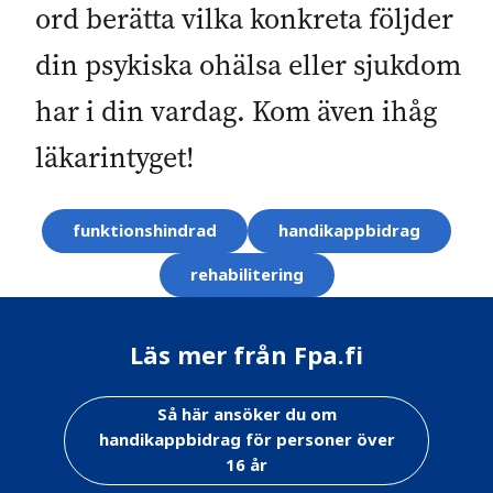
ord berätta vilka konkreta följder
din psykiska ohälsa eller sjukdom
har i din vardag. Kom även ihåg
läkarintyget!
Ämnesord
funktionshindrad
handikappbidrag
rehabilitering
Läs mer från Fpa.fi
Så här ansöker du om
handikappbidrag för personer över
16 år