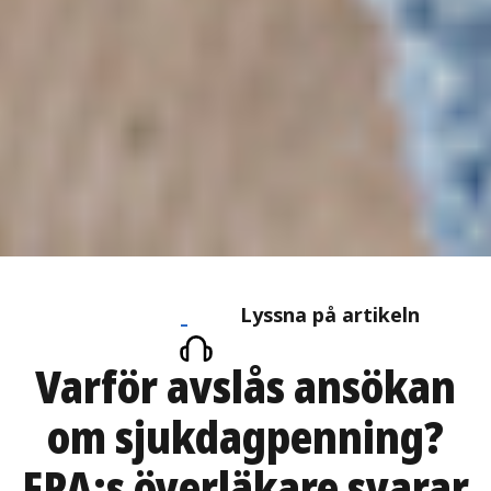
Lyssna
Lyssna på artikeln
på
Varför avslås ansökan
artikeln
om sjukdagpenning?
FPA:s överläkare svarar