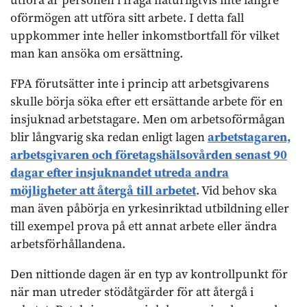
utföra är personen i fråga naturligtvis inte längre
oförmögen att utföra sitt arbete. I detta fall
uppkommer inte heller inkomstbortfall för vilket
man kan ansöka om ersättning.
FPA förutsätter inte i princip att arbetsgivarens
skulle börja söka efter ett ersättande arbete för en
insjuknad arbetstagare. Men om arbetsoförmågan
blir långvarig ska redan enligt lagen
arbetstagaren,
arbetsgivaren och företagshälsovården senast 90
dagar efter insjuknandet utreda andra
möjligheter att återgå till arbetet
. Vid behov ska
man även påbörja en yrkesinriktad utbildning eller
till exempel prova på ett annat arbete eller ändra
arbetsförhållandena.
Den nittionde dagen är en typ av kontrollpunkt för
när man utreder stödåtgärder för att återgå i