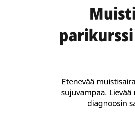
Muisti
parikurssi
Etenevää muistisairau
sujuvampaa. Lievää 
diagnoosin sa