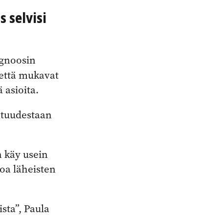
 selvisi
agnoosin
 että mukavat
ä asioita.
entuudestaan
n käy usein
toa läheisten
sta”, Paula