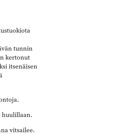
tustuokiota
ävän tunnin
on kertonut
ksi itsenäisen
ä
ontoja.
 huulillaan.
a vitsailee.