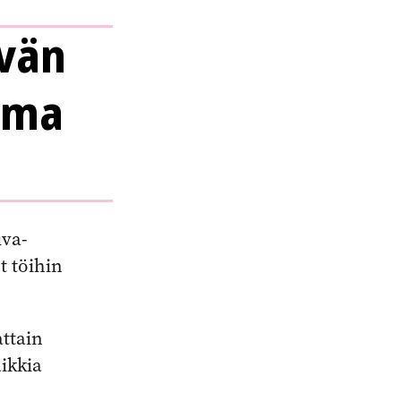
evän
oma
uva-
t töihin
ttain
ikkia