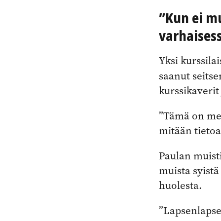
”Kun ei m
varhaises
Yksi kurssila
saanut seit
kurssikaverit 
”Tämä on meil
mitään tietoa
Paulan muisti
muista syistä 
huolesta.
”Lapsenlapse