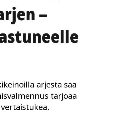
arjen –
rastuneelle
ikeinoilla arjesta saa
misvalmennus tarjoaa
 vertaistukea.