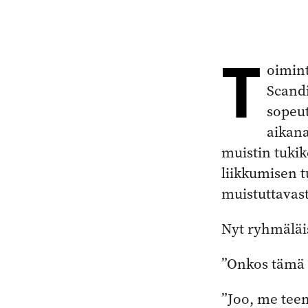
T
oimin
Scandi
sopeu
aikana
muistin tukik
liikkumisen t
muistuttavast
Nyt ryhmäläi
”Onkos tämä s
”Joo, me tee