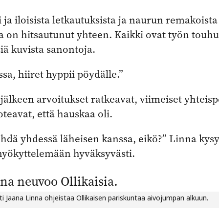
i ja iloisista letkautuksista ja naurun remakoista
 on hitsautunut yhteen. Kaikki ovat työn touhu
siä kuvista sanontoja.
sa, hiiret hyppii pöydälle.”
 jälkeen arvoitukset ratkeavat, viimeiset yhteispe
oteavat, että hauskaa oli.
hdä yhdessä läheisen kanssa, eikö?” Linna kysy
nyökyttelemään hyväksyvästi.
i Jaana Linna ohjeistaa Ollikaisen pariskuntaa aivojumpan alkuun.