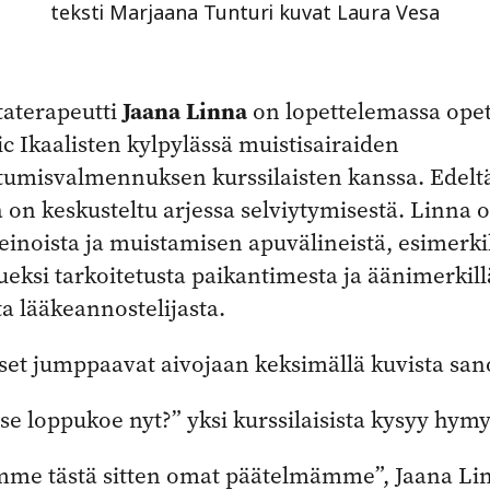
teksti Marjaana Tunturi kuvat Laura Vesa
Jaana Linna
taterapeutti
on lopettelemassa ope
c Ikaalisten kylpylässä muistisairaiden
tumisvalmennuksen kurssilaisten kanssa. Edelt
 on keskusteltu arjessa selviytymisestä. Linna 
einoista ja muistamisen apuvälineistä, esimerki
ueksi tarkoitetusta paikantimesta ja äänimerkill
a lääkeannostelijasta.
set jumppaavat aivojaan keksimällä kuvista san
e loppukoe nyt?” yksi kurssilaisista kysyy hymy
mme tästä sitten omat päätelmämme”, Jaana Linn