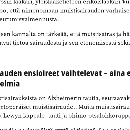
Vu
sin lääkäri, yleislääketieteen erikoislääkäri
oo, että nimenomaan muistisairauden varhaise
peutumisvalmennusta.
sen kannalta on tärkeää, että muistisairas ja h
avat tietoa sairaudesta ja sen etenemisestä sek
auden ensioireet vaihtelevat – aina e
elmia
tisairauksista on Alzheimerin tautia, seuraavak
rtoperäiset muistisairaudet. Muita muistisairau
Lewyn kappale -tauti ja ohimo-otsalohkorap