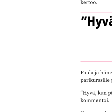
kertoo.
”Hyvä
Paula ja hä
parikurssille
”Hyvä, kun p
kommentoi.