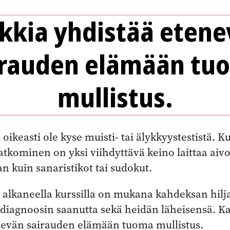
kkia yhdistää eten
irauden elämään tu
mullistus.
 oikeasti ole kyse muisti- tai älykkyystestistä. K
atkominen on yksi viihdyttävä keino laittaa aivo
 kuin sanaristikot tai sudokut.
alkaneella kurssilla on mukana kahdeksan hilja
sdiagnoosin saanutta sekä heidän läheisensä. Ka
nevän sairauden elämään tuoma mullistus.