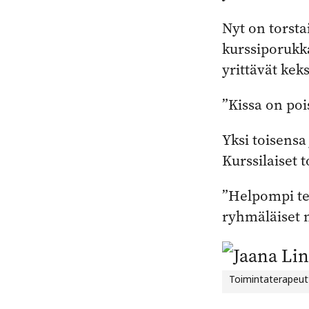
Nyt on torsta
kurssiporukka
yrittävät kek
”Kissa on pois
Yksi toisensa
Kurssilaiset t
”Helpompi te
ryhmäläiset 
Toimintaterapeutt