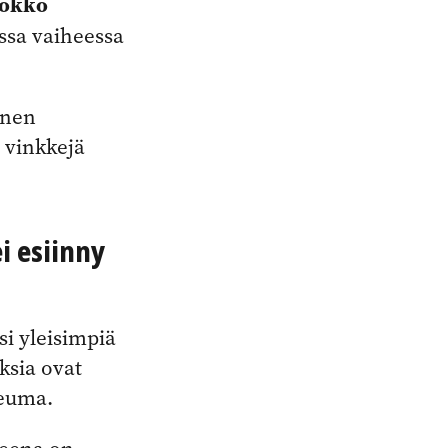
okko
ssa vaiheessa
änen
ä vinkkejä
i esiinny
si yleisimpiä
ksia ovat
peuma.