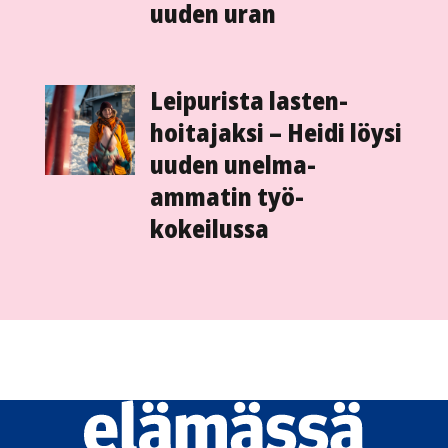
uuden uran
Leipurista lasten­
hoitajaksi – Heidi löysi
uuden unelma-
ammatin työ­
kokeilussa
Elämässä
logo