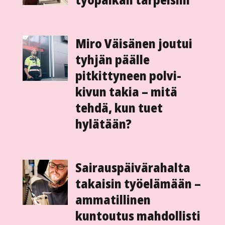
työpaikan tarpeisiin
Miro Väisänen joutui
tyhjän päälle
pitkittyneen polvi­
kivun takia – mitä
tehdä, kun tuet
hylätään?
Sairauspäivä­rahalta
takaisin työ­elämään –
ammatillinen
kuntoutus mahdollisti