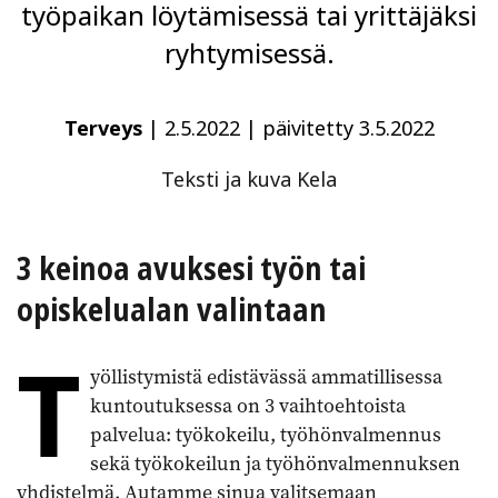
työpaikan löytämisessä tai yrittäjäksi
ryhtymisessä.
Terveys
|
2.5.2022
|
päivitetty 3.5.2022
Teksti ja kuva Kela
3 keinoa avuksesi työn tai
opiskelu­alan valintaan
T
yöllistymistä edistävässä ammatillisessa
kuntoutuksessa on 3 vaihtoehtoista
palvelua: työkokeilu, työhönvalmennus
sekä työkokeilun ja työhönvalmennuksen
yhdistelmä. Autamme sinua valitsemaan