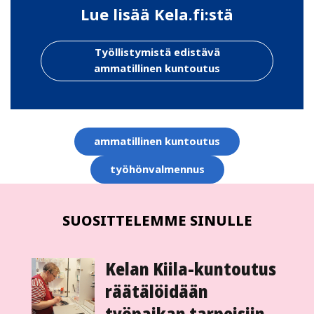
Lue lisää Kela.fi:stä
Työllistymistä edistävä
ammatillinen kuntoutus
Aihesanat
ammatillinen kuntoutus
työhönvalmennus
SUOSITTELEMME SINULLE
Kelan Kiila-kuntoutus
räätälöidään