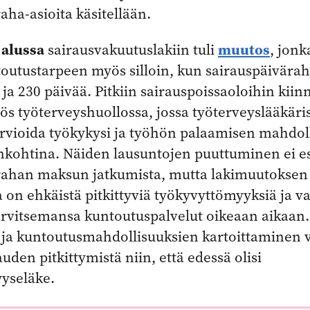
aha-asioita käsitellään.
 alussa
muutos
sairausvakuutuslakiin tuli
, jon
toutustarpeen myös silloin, kun sairauspäivärah
a 230 päivää. Pitkiin sairauspoissaoloihin kiin
 työterveyshuollossa, jossa työterveyslääkäris
arvioida työkykysi ja työhön palaamisen mahdol
ankohtina. Näiden lausuntojen puuttuminen ei e
rahan maksun jatkumista, mutta lakimuutoksen
 on ehkäistä pitkittyviä työkyvyttömyyksiä ja va
arvitsemansa kuntoutuspalvelut oikeaan aikaan.
i ja kuntoutusmahdollisuuksien kartoittaminen 
uden pitkittymistä niin, että edessä olisi
yseläke.