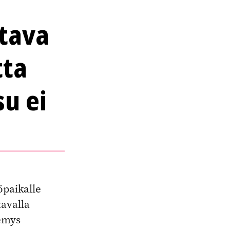
ttava
tta
u ei
öpaikalle
tavalla
kemys