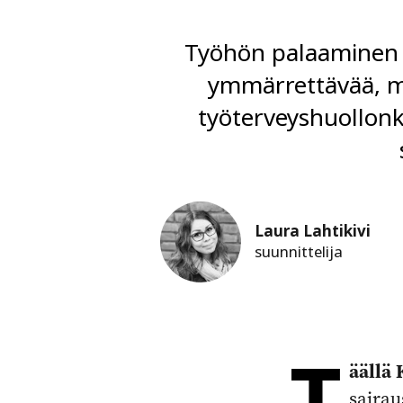
Työhön palaaminen vo
ymmärrettävää, mu
työterveyshuollonk
Laura Lahtikivi
suunnittelija
T
äällä
sairau