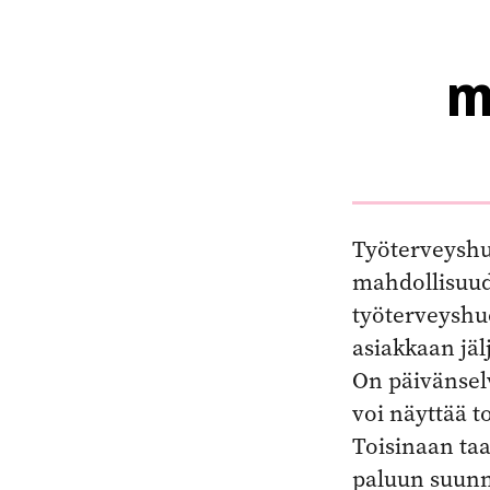
m
Työterveyshu
mahdollisuude
työterveyshu
asiakkaan jäl
On päivänselv
voi näyttää t
Toisinaan taa
paluun suunni