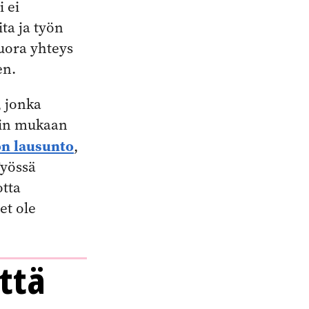
i ei
ta ja työn
suora yhteys
en.
, jonka
lain mukaan
on lausunto
,
Työssä
otta
et ole
ttä