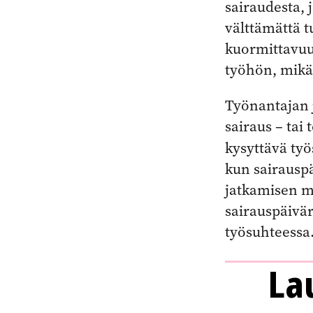
sairaudesta, 
välttämättä t
kuormittavuut
työhön, mikä
Työnantajan j
sairaus – tai
kysyttävä työ
kun sairausp
jatkamisen ma
sairauspäivär
työsuhteessa
La