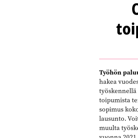
toi
Työhön palu
hakea vuodest
työskennellä 
toipumista t
sopimus koko
lausunto. Voi
muulta työske
vuonna 2021 o