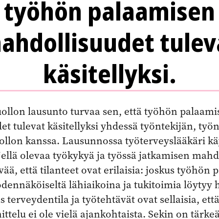
työhön palaamisen
ahdollisuudet tulev
käsitellyksi.
ollon lausunto turvaa sen, että työhön palaami
t tulevat käsitellyksi yhdessä työntekijän, työ
ollon kanssa. Lausunnossa työterveyslääkäri kä
jellä olevaa työkykyä ja työssä jatkamisen mahd
ää, että tilanteet ovat erilaisia: joskus työhön
odennäköiseltä lähiaikoina ja tukitoimia löytyy h
s terveydentila ja työtehtävät ovat sellaisia, et
ttelu ei ole vielä ajankohtaista. Sekin on tärkeä