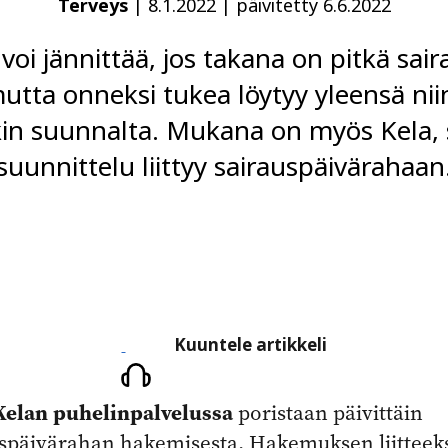
Terveys
|
8.1.2022
|
päivitetty 6.6.2022
i jännittää, jos takana on pitkä sai
tta onneksi tukea löytyy yleensä nii
in suunnalta. Mukana on myös Kela, 
suunnittelu liittyy sairauspäivärahaan
Kuuntele
Kuuntele artikkeli
artikkeli
 Kelan puhelinpalvelussa
poristaan päivittäin
späivärahan hakemisesta. Hakemuksen liitteeks