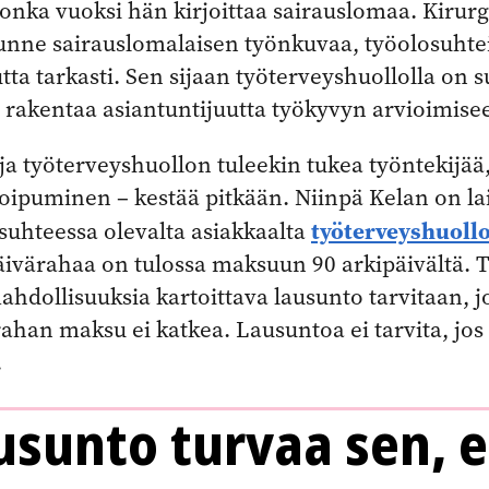
jonka vuoksi hän kirjoittaa sairauslomaa. Kirurg
unne sairauslomalaisen työnkuvaa, työolosuhtei
ta tarkasti. Sen sijaan työterveyshuollolla on 
 rakentaa asiantuntijuutta työkyvyn arvioimise
a työterveyshuollon tuleekin tukea työntekijää
 toipuminen – kestää pitkään. Niinpä Kelan on 
työterveyshuoll
suhteessa olevalta asiakkaalta
äivärahaa on tulossa maksuun 90 arkipäivältä. 
hdollisuuksia kartoittava lausunto tarvitaan, j
ahan maksu ei katkea. Lausuntoa ei tarvita, jos 
.
usunto turvaa sen, e