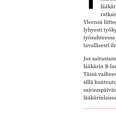
lääkär
ratkai
Yleensä liitt
lyhyesti työk
työsuhteessa 
tavallisesti 
Jos sairastam
lääkärin B-la
Tässä vaihees
sillä kuntout
sairauspäivär
lääkärinlausu