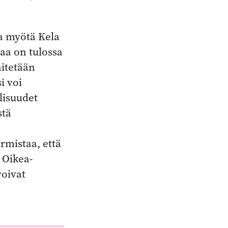
ka myötä Kela
aa on tulossa
nitetään
i voi
lisuudet
stä
rmistaa, että
 Oikea-
voivat