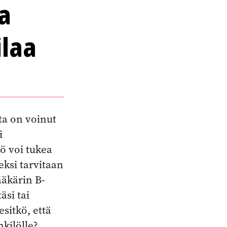
a
ilaa
ota on voinut
i
ö voi tukea
ksi tarvitaan
äkärin B-
äsi tai
sitkö, että
kilölle?