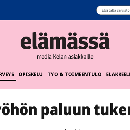
media Kelan asiakkaille
RVEYS
OPISKELU
TYÖ & TOIMEENTULO
ELÄKKEEL
yöhön paluun tuke