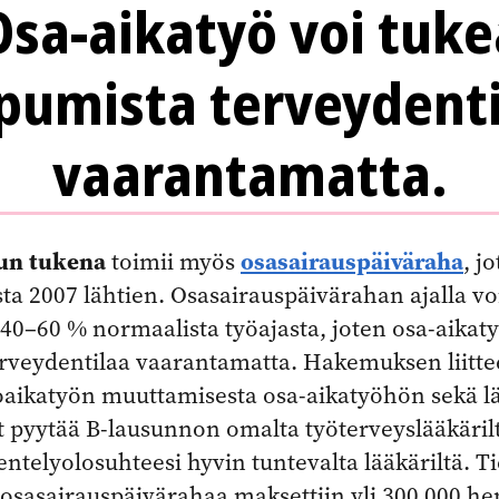
Osa-aikatyö voi tuke
pumista terveydent
vaarantamatta.
un tukena
osasairauspäiväraha
toimii myös
, j
a 2007 lähtien. Osasairauspäivärahan ajalla vo
40–60 % normaalista työajasta, joten osa-aikaty
erveydentilaa vaarantamatta. Hakemuksen liittee
aikatyön muuttamisesta osa-aikatyöhön sekä lä
t pyytää B-lausunnon omalta työterveyslääkärilt
ntelyolosuhteesi hyvin tuntevalta lääkäriltä. Tie
sasairauspäivärahaa maksettiin yli 300 000 hen