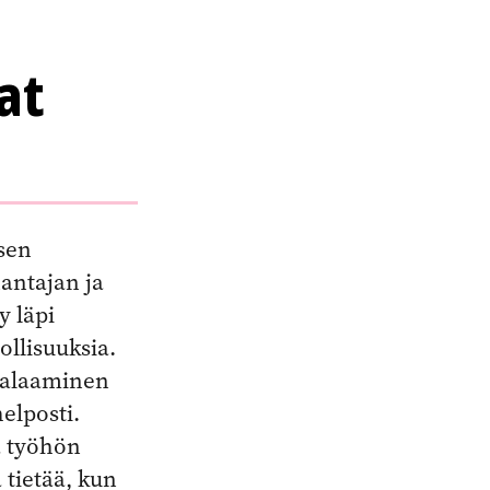
at
sen
nantajan ja
y läpi
ollisuuksia.
 palaaminen
elposti.
tä työhön
 tietää, kun