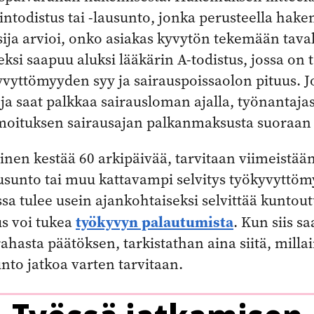
intodistus tai -lausunto, jonka perusteella hak
sija arvioi, onko asiakas kyvytön tekemään taval
eeksi saapuu aluksi lääkärin A-todistus, jossa on 
yvyttömyyden syy ja sairauspoissaolon pituus. Jo
ja saat palkkaa sairausloman ajalla, työnantajas
ilmoituksen sairausajan palkanmaksusta suoraan
inen kestää 60 arkipäivää, tarvitaan viimeistään
usunto tai muu kattavampi selvitys työkyvyttöm
sa tulee usein ajankohtaiseksi selvittää kuntou
työkyvyn palautumista
us voi tukea
. Kun siis sa
ahasta päätöksen, tarkistathan aina siitä, milla
nto jatkoa varten tarvitaan.