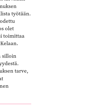
emuksen
lista työtään.
todettu
s olet
i toimittaa
 Kelaan.
 silloin
yydestä.
tuksen tarve,
at
inen