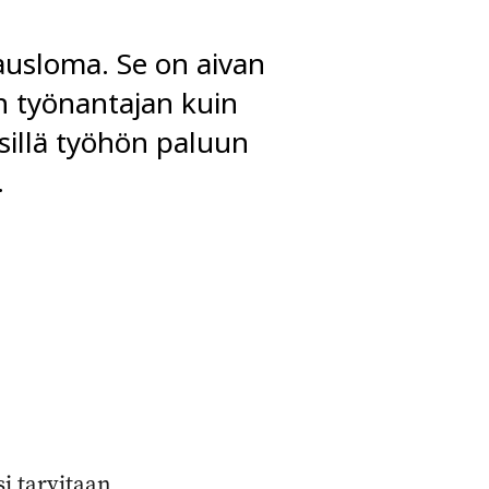
rausloma. Se on aivan
n työnantajan kuin
sillä työhön paluun
.
i tarvitaan