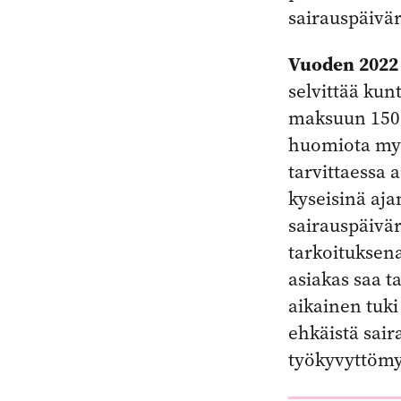
sairauspäivär
Vuoden 2022
selvittää kun
maksuun 150 j
huomiota myös
tarvittaessa 
kyseisinä aj
sairauspäivä
tarkoituksena
asiakas saa t
aikainen tuk
ehkäistä saira
työkyvyttömy