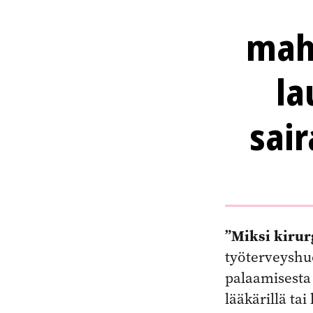
mahd
la
sai
”Miksi kirur
työterveyshuo
palaamisesta 
lääkärillä ta