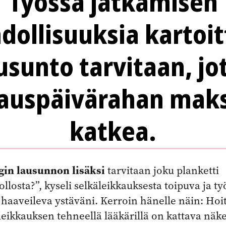
Työssä jatkamisen
ollisuuksia kartoi
usunto tarvitaan, jo
rauspäivärahan maks
katkea.
gin lausunnon lisäksi
tarvitaan joku planketti
llosta?”, kyseli selkäleikkauksesta toipuva ja ty
haaveileva ystäväni. Kerroin hänelle näin: Hoi
i leikkauksen tehneellä lääkärillä on kattava nä