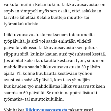
vaikuta muihin Kelan tukiin. Liikkuvuusavustus on
sopivan simppeli myös sen osalta, ettei asiakkaan
tarvitse lähettää Kelalle kuitteja muutto- tai
työmatkakuluista.
Liikkuvuusavustusta maksetaan toteutuneilta
työpäiviltä, ja sitä voi saada enintään viideltä
päivältä viikossa. Liikkuvuusavustuksen pituus
riippuu siitä, kuinka kauan uusi työsuhteesi kestää.
Jos aloitat kaksi kuukautta kestävän työn, sinun on
mahdollista saada liikkuvuusavustusta 30 päivän
ajalta. Yli kolme kuukautta kestävään työhön
avustusta saisi 45 päivää, kun taas yli neljän
kuukauden työ mahdollistaa liikkuvuusavustuksen
saamisen 60 päivältä. Se onkin näppärä lisätuki
työmatka- tai muuttokuluihin.
Voit hakea
liikkuvuusavustusta
takautuvasti