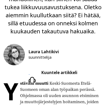
tukea liikkuvuusavustuksena. Oletko
aiemmin kuullutkaan siitä? Ei hätää,
sillä etuudessa on onneksi kolmen
kuukauden takautuva hakuaika.
Laura Lahtikivi
suunnittelija
Kuuntele
Kuuntele artikkeli
Y
artikkeli
stäväni muutti
Keski-Suomesta Etelä-
Suomeen oman alan työpaikan perässä.
Ohjelmassa oli uuden asunnon etsiminen
ja muuttojärjestelyjen hoitaminen, joiden