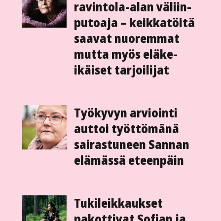
ravintola-alan väliin­­
putoaja – keikka­­­­töitä
saavat nuoremmat
mutta myös eläke­
ikäiset tarjoilijat
Työ­kyvyn arviointi
auttoi työttömänä
sairastuneen Sannan
elämässä eteenpäin
Tukileikkaukset
pakottivat Sofian ja