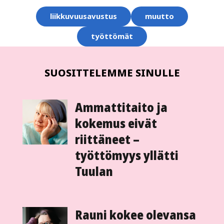
Aihesanat
liikkuvuusavustus
muutto
työttömät
SUOSITTELEMME SINULLE
Ammattitaito ja
kokemus eivät
riittäneet –
työttömyys yllätti
Tuulan
Rauni kokee olevansa