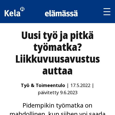
Av
tai
sul
va
Uusi työ ja pitkä
työmatka?
Liikkuvuusavustus
auttaa
Työ & Toimeentulo
|
17.5.2022
|
päivitetty 9.6.2023
Pidempikin työmatka on
mahdollinen, kun siihen voi saada