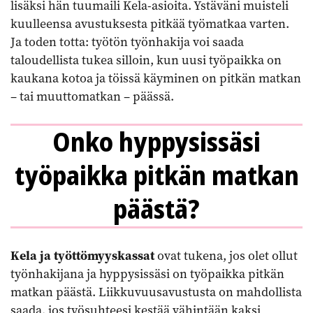
lisäksi hän tuumaili Kela-asioita. Ystäväni muisteli
kuulleensa avustuksesta pitkää työmatkaa varten.
Ja toden totta: työtön työnhakija voi saada
taloudellista tukea silloin, kun uusi työpaikka on
kaukana kotoa ja töissä käyminen on pitkän matkan
– tai muuttomatkan – päässä.
Onko hyppysissäsi
työpaikka pitkän matkan
päästä?
Kela ja työttömyyskassat
ovat tukena, jos olet ollut
työnhakijana ja hyppysissäsi on työpaikka pitkän
matkan päästä. Liikkuvuusavustusta on mahdollista
saada, jos työsuhteesi kestää vähintään kaksi