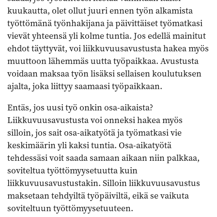
kuukautta, olet ollut juuri ennen työn alkamista
työttömänä työnhakijana ja päivittäiset työmatkasi
vievät yhteensä yli kolme tuntia. Jos edellä mainitut
ehdot täyttyvät, voi liikkuvuusavustusta hakea myös
muuttoon lähemmäs uutta työpaikkaa. Avustusta
voidaan maksaa työn lisäksi sellaisen koulutuksen
ajalta, joka liittyy saamaasi työpaikkaan.
Entäs, jos uusi työ onkin osa-aikaista?
Liikkuvuusavustusta voi onneksi hakea myös
silloin, jos sait osa-aikatyötä ja työmatkasi vie
keskimäärin yli kaksi tuntia. Osa-aikatyötä
tehdessäsi voit saada samaan aikaan niin palkkaa,
soviteltua työttömyysetuutta kuin
liikkuvuusavustustakin. Silloin liikkuvuusavustus
maksetaan tehdyiltä työpäiviltä, eikä se vaikuta
soviteltuun työttömyysetuuteen.