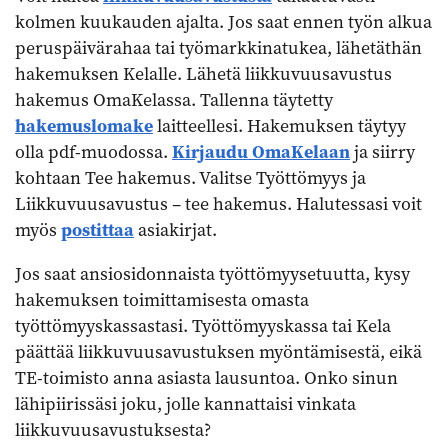
kolmen kuukauden ajalta. Jos saat ennen työn alkua
peruspäivärahaa tai työmarkkinatukea, lähetäthän
hakemuksen Kelalle. Lähetä liikkuvuusavustus
hakemus OmaKelassa. Tallenna täytetty
hakemuslomake
laitteellesi. Hakemuksen täytyy
olla pdf-muodossa.
Kirjaudu OmaKelaan
ja siirry
kohtaan Tee hakemus. Valitse Työttömyys ja
Liikkuvuusavustus – tee hakemus. Halutessasi voit
myös
postittaa
asiakirjat.
Jos saat ansiosidonnaista työttömyysetuutta, kysy
hakemuksen toimittamisesta omasta
työttömyyskassastasi. Työttömyyskassa tai Kela
päättää liikkuvuusavustuksen myöntämisestä, eikä
TE-toimisto anna asiasta lausuntoa. Onko sinun
lähipiirissäsi joku, jolle kannattaisi vinkata
liikkuvuusavustuksesta?